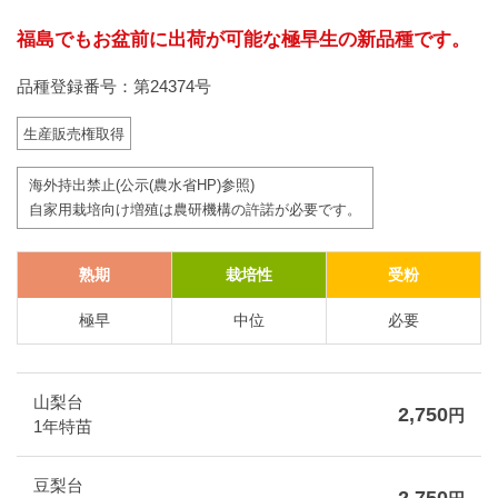
福島でもお盆前に出荷が可能な極早生の新品種です。
品種登録番号：第24374号
生産販売権取得
海外持出禁止(公示(農水省HP)参照)
自家用栽培向け増殖は農研機構の許諾が必要です。
熟期
栽培性
受粉
極早
中位
必要
山梨台
2,750
円
1年特苗
豆梨台