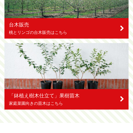
台木販売
桃とリンゴの台木販売はこちら
「鉢植え樹木仕立て」果樹苗木
家庭菜園向きの苗木はこちら