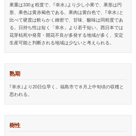
果重は330ｇ程度で、｢幸水｣より少し小果で、果形は円
形、果色は黄赤褐色である。果肉は黄白色で、｢幸水｣と
比べて硬度は軟らかく緻密で、甘味、酸味は同程度であ
る。日持ち性は短く「幸水」より若干短い。西日本では
花芽枯死や発育・開花不良が多発する地域が多く、安定
生産可能と判断される地域は少ないと考えられる。
熟期
｢幸水｣より20日位早く、福島市で８月上中旬頃の収穫と
思われる。
樹性