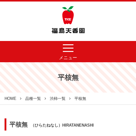
メニュー
平核無
HOME
品種一覧
渋柿一覧
平核無
平核無
（ひらたねなし）HIRATANENASHI