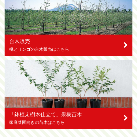
台木販売
桃とリンゴの台木販売はこちら
「鉢植え樹木仕立て」果樹苗木
家庭菜園向きの苗木はこちら