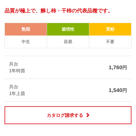
品質が極上で、醂し柿・干柿の代表品種です。
熟期
栽培性
受粉
中生
容易
不要
共台
1,760
円
1年特苗
共台
1,540
円
1年上苗
カタログ請求する