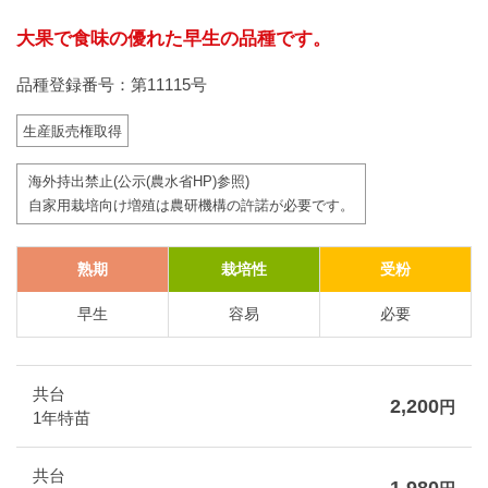
大果で食味の優れた早生の品種です。
品種登録番号：第11115号
生産販売権取得
海外持出禁止(公示(農水省HP)参照)
自家用栽培向け増殖は農研機構の許諾が必要です。
熟期
栽培性
受粉
早生
容易
必要
共台
2,200
円
1年特苗
共台