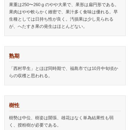
果重は250〜260 g のやや大果で、果形は扁円形である。
果肉はやや軟らかく緻密で、果汁多く食味は優れる。早
生種としては日持ち性が良く。汚損果は少し見られる
が、へたすき果の発生はほとんどない。
熟期
「西村早生」とほぼ同時期で、福島市では10月中旬頃か
らの収穫と思われる。
樹性
樹勢は中位、樹姿は開張、雄花はなく単為結果性も弱
く、授粉樹が必要である。