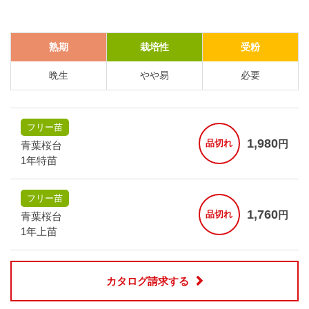
熟期
栽培性
受粉
晩生
やや易
必要
フリー苗
1,980
円
品切れ
青葉桜台
1年特苗
フリー苗
1,760
円
品切れ
青葉桜台
1年上苗
カタログ請求する