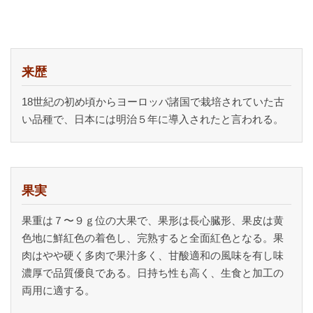
来歴
18世紀の初め頃からヨーロッパ諸国で栽培されていた古
い品種で、日本には明治５年に導入されたと言われる。
果実
果重は７〜９ｇ位の大果で、果形は長心臓形、果皮は黄
色地に鮮紅色の着色し、完熟すると全面紅色となる。果
肉はやや硬く多肉で果汁多く、甘酸適和の風味を有し味
濃厚で品質優良である。日持ち性も高く、生食と加工の
両用に適する。