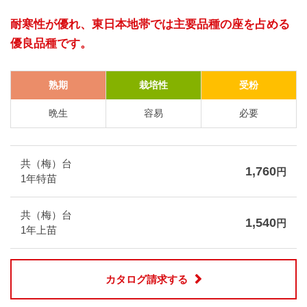
耐寒性が優れ、東日本地帯では主要品種の座を占める
優良品種です。
熟期
栽培性
受粉
晩生
容易
必要
共（梅）台
1,760
円
1年特苗
共（梅）台
1,540
円
1年上苗
カタログ請求する