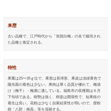
来歴
古い品種で、江戸時代から「加賀白梅」の名で栽培され
た品種と推定される。
特性
果重は25〜35ｇ位で、果形は長球形、果皮は淡緑黄色で
陽光面の着色は少ない。果肉は厚く品質が優れて、梅漬
け（梅干）・梅酒に適している。福島市の収穫期は６月
下旬頃である。樹勢は強く、樹姿は開張性で、短果枝の
着生は良い。花粉は少なく自家結実性が弱いので、授粉
樹「八郎・南高」等を混植する。