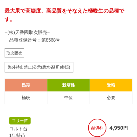
最大果で高糖度、高品質をそなえた極晩生の品種で
す。
−(株)天香園取次販売−
品種登録番号：第8568号
取次販売
海外持出禁止(公示(農水省HP)参照)
熟期
栽培性
受粉
極晩
中位
必要
フリー苗
4,950
円
品切れ
コルト台
1年特苗