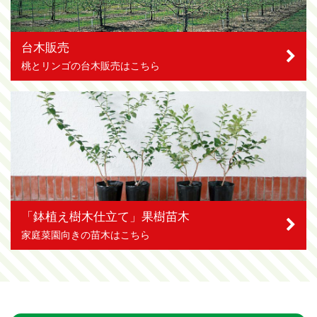
台木販売
桃とリンゴの台木販売はこちら
「鉢植え樹木仕立て」果樹苗木
家庭菜園向きの苗木はこちら