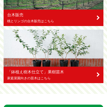
台木販売
桃とリンゴの台木販売はこちら
「鉢植え樹木仕立て」果樹苗木
家庭菜園向きの苗木はこちら