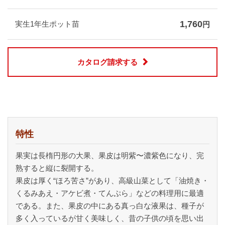
1,760
実生1年生ポット苗
円
カタログ請求する
特性
果実は長楕円形の大果、果皮は明紫〜濃紫色になり、完
熟すると縦に裂開する。
果皮は厚く“ほろ苦さ”があり、高級山菜として「油焼き・
くるみあえ・アケビ煮・てんぷら」などの料理用に最適
である。また、果皮の中にある真っ白な液果は、種子が
多く入っているが甘く美味しく、昔の子供の頃を思い出