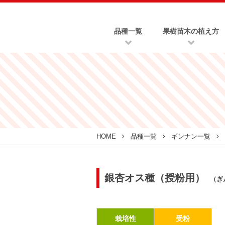
品種一覧
果樹苗木の植え方
HOME
品種一覧
ギンナン一覧
銀杏オス種（授粉用）
（ぎ
栽培性
受粉