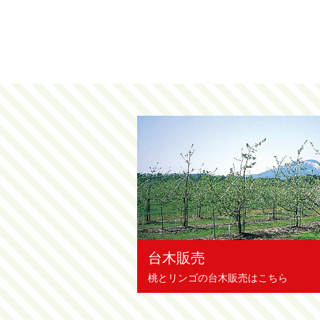
台木販売
桃とリンゴの台木販売はこちら