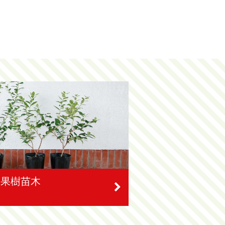
」果樹苗木