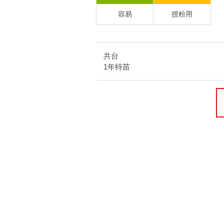
容易
授粉用
共台
1年特苗