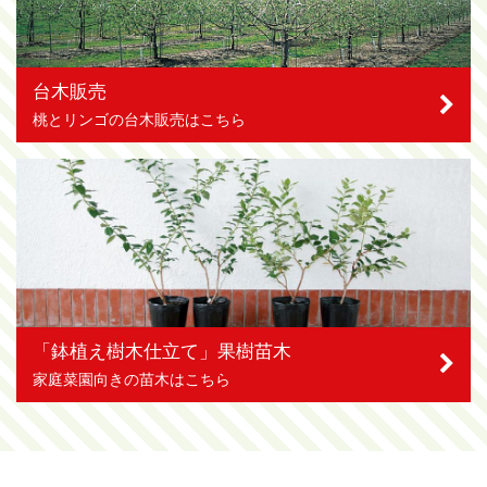
台木販売
桃とリンゴの台木販売はこちら
「鉢植え樹木仕立て」果樹苗木
家庭菜園向きの苗木はこちら