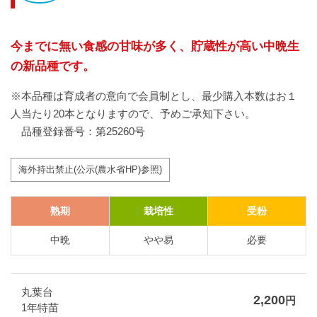
今までに無い食感の甘味が多く、貯蔵性が高い中晩生
の新品種です。
※本品種は育成者の意向で会員制とし、最少購入本数はお１
人当たり20本となりますので、予めご承知下さい。
品種登録番号：第25260号
海外持出禁止(公示(農水省HP)参照)
熟期
栽培性
受粉
中晩
やや易
必要
丸葉台
2,200
円
1年特苗