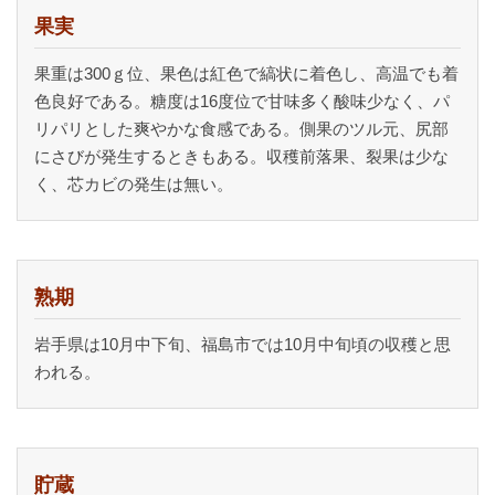
果実
果重は300ｇ位、果色は紅色で縞状に着色し、高温でも着
色良好である。糖度は16度位で甘味多く酸味少なく、パ
リパリとした爽やかな食感である。側果のツル元、尻部
にさびが発生するときもある。収穫前落果、裂果は少な
く、芯カビの発生は無い。
熟期
岩手県は10月中下旬、福島市では10月中旬頃の収穫と思
われる。
貯蔵