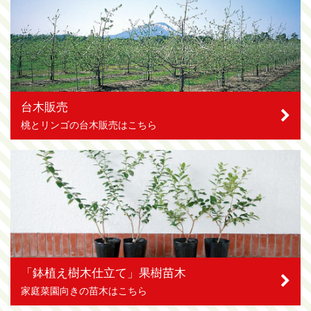
台木販売
桃とリンゴの台木販売はこちら
「鉢植え樹木仕立て」果樹苗木
家庭菜園向きの苗木はこちら