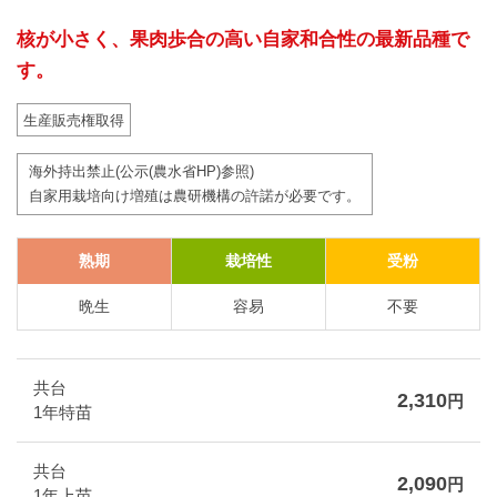
核が小さく、果肉歩合の高い自家和合性の最新品種で
す。
生産販売権取得
海外持出禁止(公示(農水省HP)参照)
自家用栽培向け増殖は農研機構の許諾が必要です。
熟期
栽培性
受粉
晩生
容易
不要
共台
2,310
円
1年特苗
共台
2,090
円
1年上苗