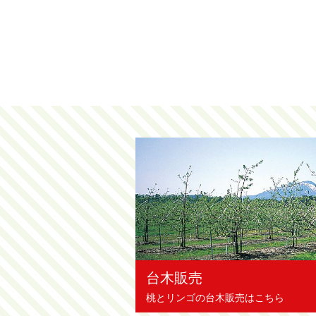
台木販売
桃とリンゴの台木販売はこちら