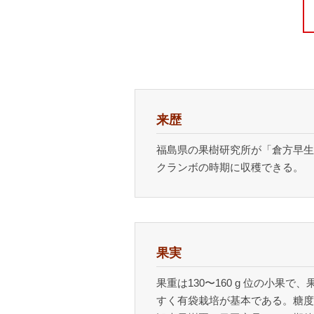
来歴
福島県の果樹研究所が「倉方早生
クランボの時期に収穫できる。
果実
果重は130〜160 g 位の小
すく有袋栽培が基本である。糖度