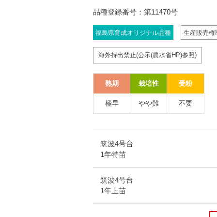
品種登録番号：第11470号
福島県育成オリジナル品種
生産販売権
海外持出禁止(公示(農水省HP)参照)
熟期
栽培性
受粉
極早
やや難
不要
筑波4号台
1年特苗
筑波4号台
1年上苗