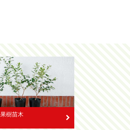
」果樹苗木