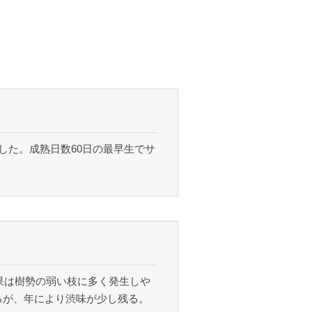
した。成熟日数60日の最早生でサ
裂果は樹勢の弱い枝に多く発生しや
るが、年により渋味が少し残る。