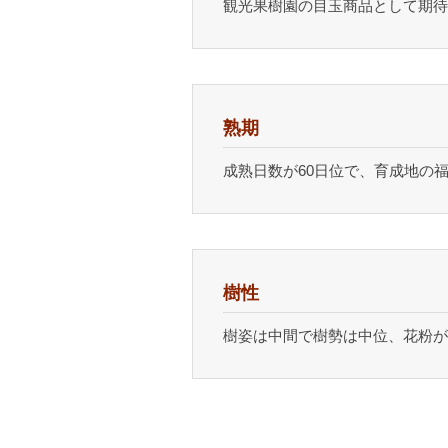
観光果樹園の目玉商品として期待
熟期
成熟日数が60日位で、育成地の
樹性
樹姿は中間で樹勢は中位、花粉