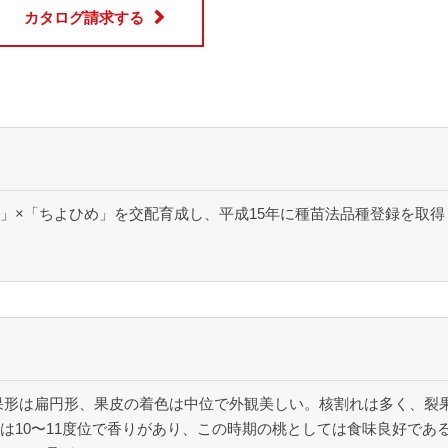
カタログ請求する
」×「ちよひめ」を交配育成し、平成15年に種苗法品種登録を取得
果で、果形は扁円形、果皮の着色は中位で外観美しい。核割れは多く、
は10〜11度位で香りがあり、この時期の桃としては食味良好であ