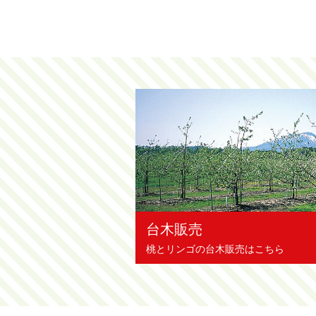
台木販売
桃とリンゴの台木販売はこちら