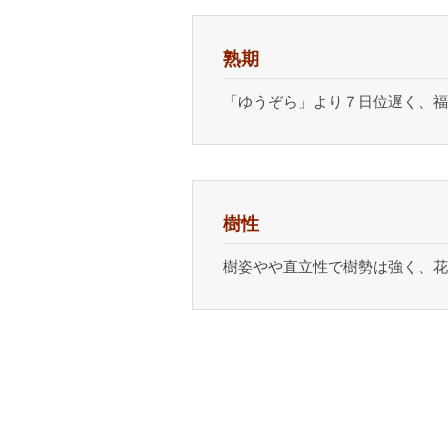
熟期
「ゆうぞら」より７日位遅く、福
樹性
樹姿やや直立性で樹勢は強く、花