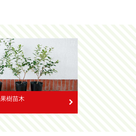
」果樹苗木