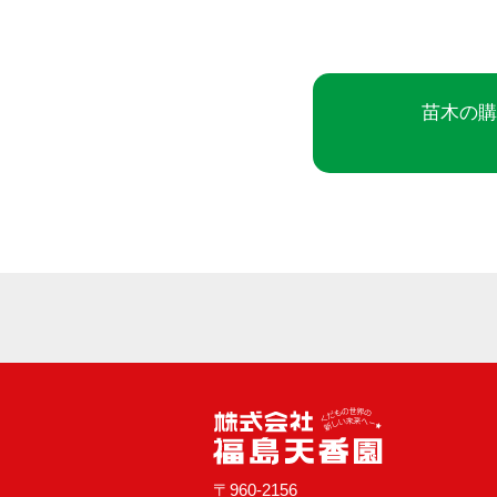
苗木の購
〒960-2156