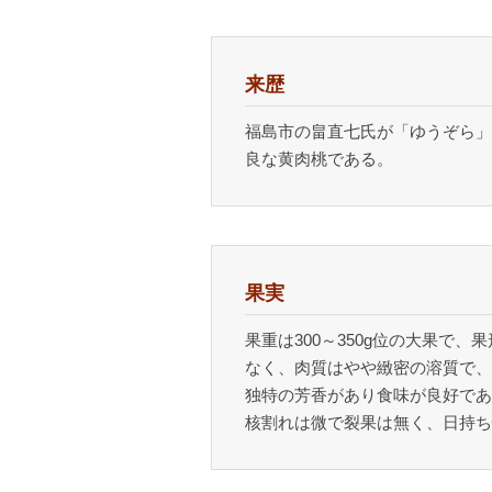
来歴
福島市の畠直七氏が「ゆうぞら」
良な黄肉桃である。
果実
果重は300～350g位の大果
なく、肉質はやや緻密の溶質で、
独特の芳香があり食味が良好であ
核割れは微で裂果は無く、日持ち