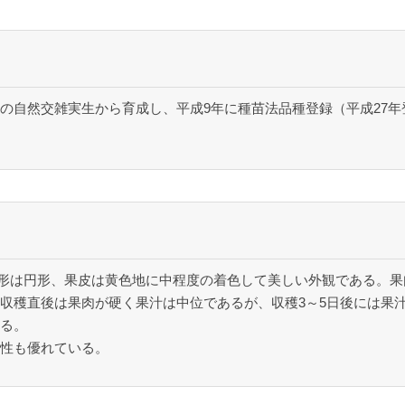
の自然交雑実生から育成し、平成9年に種苗法品種登録（平成27
で、果形は円形、果皮は黄色地に中程度の着色して美しい外観である。
収穫直後は果肉が硬く果汁は中位であるが、収穫3～5日後には果
る。
性も優れている。