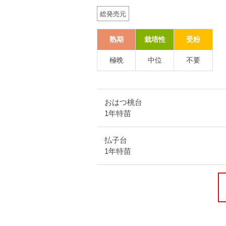
総発売元
熟期
栽培性
受粉
極晩
中位
不要
おはつ桃台
1年特苗
払子台
1年特苗