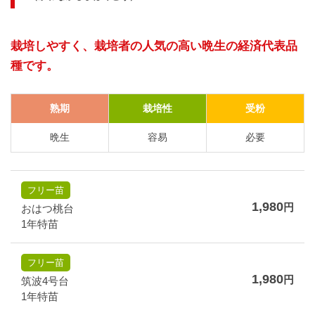
栽培しやすく、栽培者の人気の高い晩生の経済代表品
種です。
熟期
栽培性
受粉
晩生
容易
必要
フリー苗
1,980
円
おはつ桃台
1年特苗
フリー苗
1,980
円
筑波4号台
1年特苗